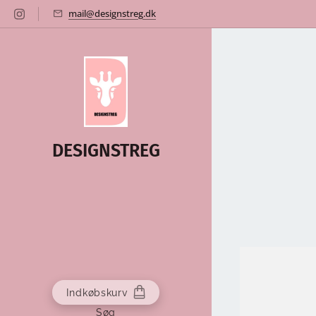
mail@designstreg.dk
DESIGNSTREG
Indkøbskurv
Søg