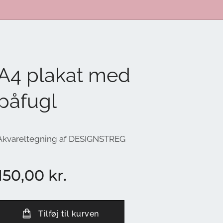
A4 plakat med
påfugl
Akvareltegning af DESIGNSTREG
150,00
kr.
Tilføj til kurven