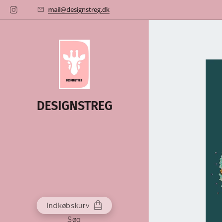
mail@designstreg.dk
DESIGNSTREG
Indkøbskurv
Søg