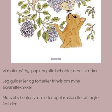
Vi maler på A5-papir og alle beholder deres værker.
Jeg guider jer og fortæller trinvis om mine
akvarelteknikker.
Motivet vil enten være efter eget ønske eller afspejle
årstiden.