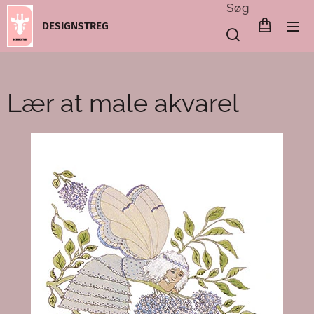
Søg
DESIGNSTREG
Lær at male akvarel